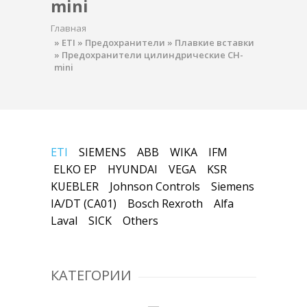
mini
Главная
»
ETI
»
Предохранители
»
Плавкие вставки
»
Предохранители цилиндрические CH-
mini
ETI
SIEMENS
ABB
WIKA
IFM
ELKO EP
HYUNDAI
VEGA
KSR
KUEBLER
Johnson Controls
Siemens
IA/DT (CA01)
Bosch Rexroth
Alfa
Laval
SICK
Others
КАТЕГОРИИ