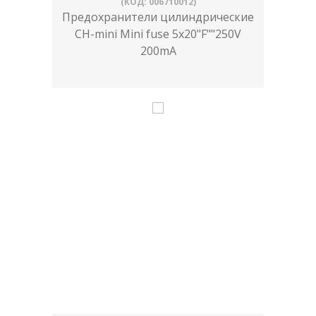
(КОД: 006710012)
Предохранители цилиндрические
CH-mini Mini fuse 5x20"F""250V
200mA