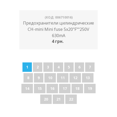
(КОД: 006710016)
Предохранители цилиндрические
CH-mini Mini fuse 5x20"F""250V
630mA
4 грн.
1
2
3
4
5
6
7
8
9
10
11
12
13
14
15
16
17
18
19
20
21
22